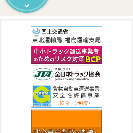
助成金・補助事業
令和8年度「環境配慮型先進トラック・バス導入加速事
業」（ハイブリット及び天然ガストラック・バスの導
入支援）の公募等について
2026/07/22
関係機関からのお知らせ
遠隔点呼及び自動点呼の実施状況に係る実態調査の協
力依頼について（国土交通省）
2026/07/21
道路交通情報
水路撤去工事に伴う通行止めについて（郡山市八山田
地内）令和8年8月17日から令和8年9月25日
2026/07/21
関係機関からのお知らせ
福島県警察高速道路交通警察隊ハイウェイ・ニュー
ス（東北ハイウェイ・セーフティ作戦）
2026/07/21