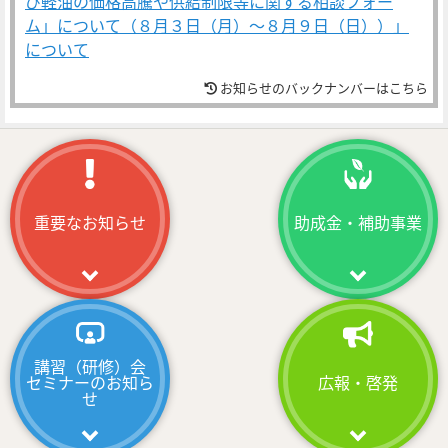
び軽油の価格高騰や供給制限等に関する相談フォー
ム」について（８月３日（月）～８月９日（日））」
について
2026/07/30
お知らせのバックナンバーはこちら
事故防止対策
健康起因事故防止並びに車輪脱落事故防止に係る緊急
要請について
2026/07/29
重要なお知らせ
助成金・補助事業
助成金・補助事業
令和８年度事故防止対策支援推進事業（運行管理の高
度化・過労運転防止・社内安全教育・健康起因事故防
止）について
2026/07/28
広報・啓発
講習（研修）会
「デンソーエアリービーズ連携企画」うねめ祭りおど
セミナーのお知ら
広報・啓発
せ
り練習会とクリーンアクティビティ（清掃活動）を実施
しました