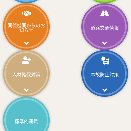
2026/07/28
広報・啓発
第４９回トラックドライバー・コンテストを開催しま
した
関係機関からのお
道路交通情報
知らせ
2026/07/28
広報・啓発
（公社）福島県トラック協会女性部会令和８年度「定
時総会」が開催されました
2026/07/28
人材確保対策
事故防止対策
関係機関からのお知らせ
福島県警察高速道路交通警察隊ハイウェイ・ニュー
ス（R8.7.25発生 東北自動車道死亡事故）
2026/07/28
重要なお知らせ
夏季（お盆）休日の事務局体制について
標準的運賃
2026/07/23