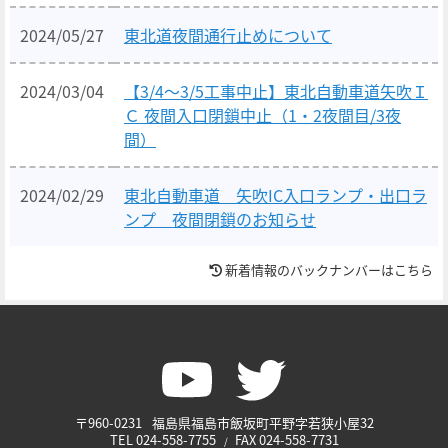
2024/05/27
東北道夜間通行止めについて
2024/03/04
【3/4～3/5工事中止】東北自動車道矢吹Ｉ
Ｃ 夜間入口閉鎖中止（1・2夜間目/3夜
間）
2024/02/29
東北自動車道 矢吹IC入口ランプ・出口ラ
ンプ 夜間閉鎖のお知らせ
新着情報のバックナンバーはこちら
〒960-0231
福島県福島市飯坂町平野字若狭小屋32
TEL
024-558-7755
FAX
024-558-7731