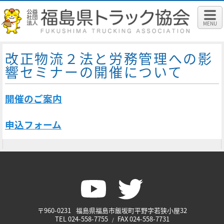
MENU
改正物流２法と労務管理への影
響セミナーの開催について
開催のご案内
申込フォーム
〒960-0231
福島県福島市飯坂町平野字若狭小屋32
TEL
024-558-7755
FAX
024-558-7731