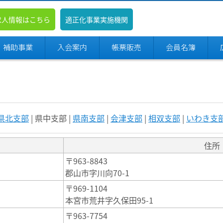
求人情報はこちら
適正化事業実施機関
・補助事業
入会案内
帳票販売
会員名簿
県北支部
| 県中支部 |
県南支部
|
会津支部
|
相双支部
|
いわき支
住所
〒963-8843
郡山市字川向70-1
〒969-1104
本宮市荒井字久保田95-1
〒963-7754