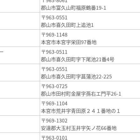
〒963-8061
郡山市富久山町福原鶴番19-1
〒963-0551
郡山市喜久田町上追池1
〒969-1148
本宮市本宮字栄田97番地
ー
〒963-0511
郡山市喜久田町字下尾池21番4号
〒963-0551
郡山市喜久田町字菖蒲池22-225
〒963-0725
郡山市田村町金屋字孫右エ門平26-1
〒969-1104
本宮市荒井字青田原２４１番地の１
〒969-1302
安達郡大玉村玉井字矢ノ花66番地
〒963-0101